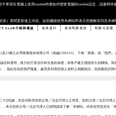
若您不希望在電腦上使用cookie時應如何變更電腦的cookie設定，請參
政策］
查閱更新後之內容。如您繼續使用本網站即表示您瞭解並同意本網
UTY CLUB介紹與權益
會員資料
會員點數查詢
點數兌換禮
2及23樓之台灣萊雅股份有限公司（統編23991432，下稱「萊雅」或「我們
誠信和透明，致力於打造信任和互惠的基礎，與客戶建立穩固持久的關係。我
），藉此告知您我們蒐集、處理及利用您個人資料之相關資訊，也鼓勵您詳閱
滿二十(20)歲，您必須取得您的父母／法定代理人之同意。您的父母／法定代
網站」，表示您的父母／法定代理人已經閱讀並了解「本網站」內容並同意您在「