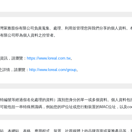
司旗下品牌之一。台灣萊雅股份有限公司負責蒐集、處理、利用並管理您與我們分享的個
有限公司即為個人資料之控管者。
資訊，請瀏覽：
https://www.loreal.com.tw
。
之詳情，請瀏覽：
http://www.loreal.com/group
。
特編號等經過假名化處理的資料）識別您身分的單一或多個資料。個人資料包
包括一串特殊辨識碼，例如您的IP位址或您行動裝置的MAC位址，以及cook
站、本網站、表格、應用程式、裝置、社群媒體上的品牌頁面或萊雅產品等，