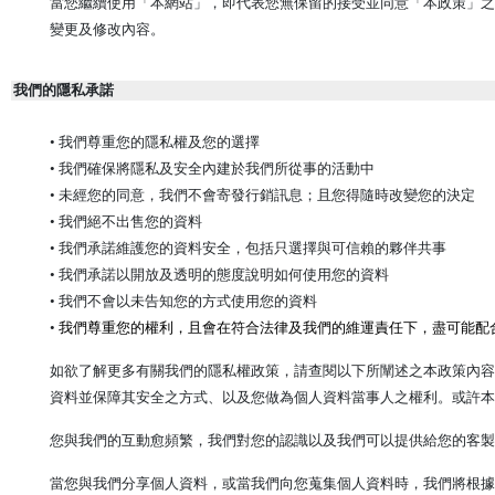
當您繼續使用「本網站」，即代表您無保留的接受並同意「本政策」之
變更及修改內容。
我們的隱私承諾
• 我們尊重您的隱私權及您的選擇
• 我們確保將隱私及安全內建於我們所從事的活動中
• 未經您的同意，我們不會寄發行銷訊息；且您得隨時改變您的決定
• 我們絕不出售您的資料
• 我們承諾維護您的資料安全，包括只選擇與可信賴的夥伴共事
• 我們承諾以開放及透明的態度說明如何使用您的資料
• 我們不會以未告知您的方式使用您的資料
•
我們尊重您的權利，且會在符合法律及我們的維運責任下，盡可能配
如欲了解更多有關我們的隱私權政策，請查閱以下所闡述之本政策內容
資料並保障其安全之方式、以及您做為個人資料當事人之權利。或許本
您與我們的互動愈頻繁，我們對您的認識以及我們可以提供給您的客製
當您與我們分享個人資料，或當我們向您蒐集個人資料時，我們將根據本政