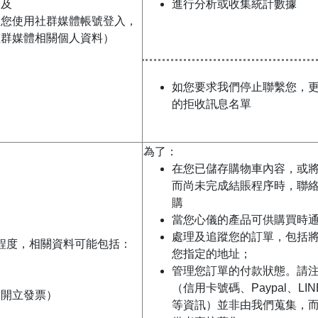
；及
進行分析或收集統計數據
如您使用社群媒體帳號登入，
社群媒體相關個人資料）
如您要求我們停止聯繫您，
的拒收訊息名單
為了：
在您已儲存購物車內容，或
而尚未完成結賬程序時，聯
購
當您心儀的產品可供購買時
處理及追蹤您的訂單，包括
程度，相關資料可能包括：
您指定的地址；
管理您訂單的付款狀態。請
（信用卡號碼、Paypal、LIN
及開立發票）
等資訊）並非由我們蒐集，