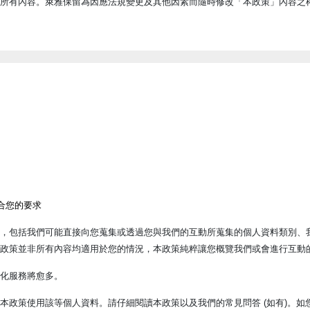
所有內容。萊雅保留為因應法規變更及其他因素而隨時修改「本政策」內容之
合您的要求
，包括我們可能直接向您蒐集或透過您與我們的互動所蒐集的個人資料類別、
政策並非所有內容均適用於您的情況，本政策純粹讓您概覽我們或會進行互動
化服務將愈多。
策使用該等個人資料。請仔細閱讀本政策以及我們的常見問答 (如有)。如您對